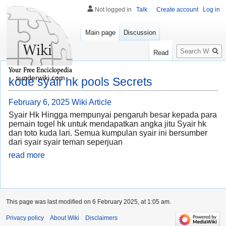
Not logged in
Talk
Create account
Log in
Main page
Discussion
Search
Read
sunderwiki.com
kode syair hk pools Secrets
February 6, 2025
Wiki Article
Syair Hk Hingga mempunyai pengaruh besar kepada para
pemain togel hk untuk mendapatkan angka jitu Syair hk
dan toto kuda lari. Semua kumpulan syair ini bersumber
dari syair syair teman seperjuan
read more
This page was last modified on 6 February 2025, at 1:05 am.
Privacy policy
About Wiki
Disclaimers